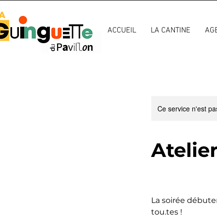
ACCUEIL
LA CANTINE
AG
Ce service n'est pa
Atelie
La soirée débuter
tou.tes !