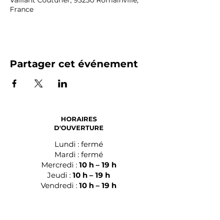
Vaillant Couturier, 93230 Romainville,
France
Partager cet événement
HORAIRES
D'OUVERTURE
Lundi : fermé
Mardi : fermé
Mercredi :
10 h – 19 h
Jeudi :
10 h – 19 h
Vendredi :
10 h – 19 h
Samedi :
10 h – 19 h
Dimanche :
15 h – 19 h