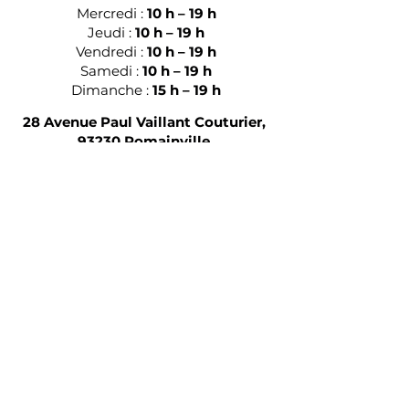
Mercredi :
10 h – 19 h
Jeudi :
10 h – 19 h
Vendredi :
10 h – 19 h
Samedi :
10 h – 19 h
Dimanche :
15 h – 19 h
28 Avenue Paul Vaillant Couturier,
93230 Romainville
E‑mail
S'inscrire à la newsletter
Envoyer
Mentions
légales