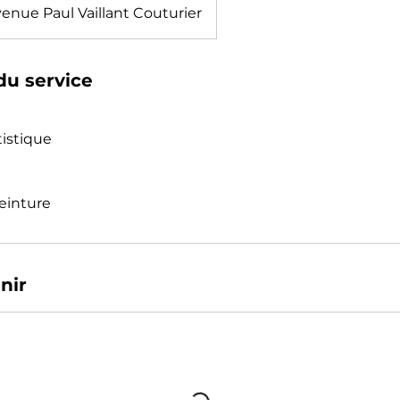
enue Paul Vaillant Couturier
du service
tistique
peinture
nir