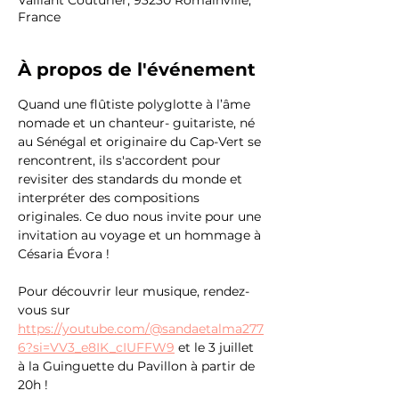
Vaillant Couturier, 93230 Romainville,
France
À propos de l'événement
Quand une flûtiste polyglotte à l’âme 
nomade et un chanteur- guitariste, né 
au Sénégal et originaire du Cap-Vert se 
rencontrent, ils s'accordent pour 
revisiter des standards du monde et 
interpréter des compositions 
originales. Ce duo nous invite pour une 
invitation au voyage et un hommage à 
Césaria Évora !
Pour découvrir leur musique, rendez-
vous sur 
https://youtube.com/@sandaetalma277
6?si=VV3_e8IK_cIUFFW9
 et le 3 juillet 
à la Guinguette du Pavillon à partir de 
20h !