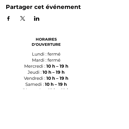
Partager cet événement
HORAIRES
D'OUVERTURE
Lundi : fermé
Mardi : fermé
Mercredi :
10 h – 19 h
Jeudi :
10 h – 19 h
Vendredi :
10 h – 19 h
Samedi :
10 h – 19 h
Dimanche :
15 h – 19 h
28 Avenue Paul Vaillant Couturier,
93230 Romainville
E‑mail