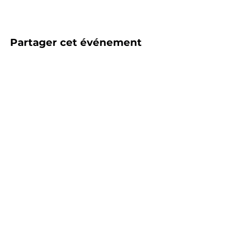
Partager cet événement
HORAIRES
D'OUVERTURE
Lundi : fermé
Mardi : fermé
Mercredi :
10 h – 19 h
Jeudi :
10 h – 19 h
Vendredi :
10 h – 19 h
Samedi :
10 h – 19 h
Dimanche :
15 h – 19 h
28 Avenue Paul Vaillant Couturier,
93230 Romainville